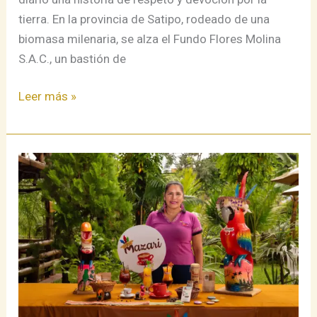
tierra. En la provincia de Satipo, rodeado de una
biomasa milenaria, se alza el Fundo Flores Molina
S.A.C., un bastión de
Leer más »
Mazari,
el
Espíritu
Asháninka
que
Transforma
el
Café