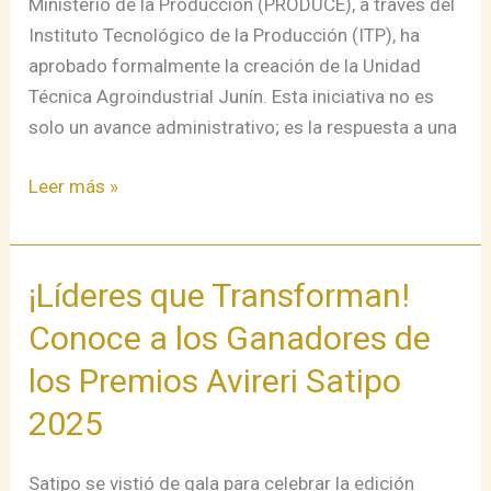
Ministerio de la Producción (PRODUCE), a través del
Técnica
Instituto Tecnológico de la Producción (ITP), ha
Agroindustrial
aprobado formalmente la creación de la Unidad
Técnica Agroindustrial Junín. Esta iniciativa no es
solo un avance administrativo; es la respuesta a una
Leer más »
¡Líderes que Transforman!
¡Líderes
que
Conoce a los Ganadores de
Transforman!
los Premios Avireri Satipo
Conoce
a
2025
los
Ganadores
Satipo se vistió de gala para celebrar la edición