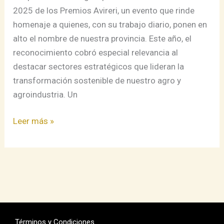
de
2025 de los Premios Avireri, un evento que rinde
los
homenaje a quienes, con su trabajo diario, ponen en
Premios
alto el nombre de nuestra provincia. Este año, el
Avireri
reconocimiento cobró especial relevancia al
Satipo
destacar sectores estratégicos que lideran la
2025
transformación sostenible de nuestro agro y
agroindustria. Un
Leer más »
Términos y Condiciones