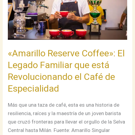
Familiar
que
está
Revolucionando
el
Café
«Amarillo Reserve Coffee»: El
de
Legado Familiar que está
Especialidad
Revolucionando el Café de
Especialidad
Más que una taza de café, esta es una historia de
resiliencia, raíces y la maestría de un joven barista
que cruzó fronteras para llevar el orgullo de la Selva
Central hasta Milán. Fuente: Amarillo Singular