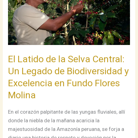
Selva
Central:
Un
Legado
de
Biodiversidad
y
El Latido de la Selva Central:
Excelencia
Un Legado de Biodiversidad y
en
Fundo
Excelencia en Fundo Flores
Flores
Molina
Molina
En el corazón palpitante de las yungas fluviales, allí
donde la niebla de la mañana acaricia la
majestuosidad de la Amazonía peruana, se forja a
diario una historia de respeto y devoción por la