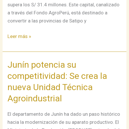
Potenciar
supera los S/ 31.4 millones. Este capital, canalizado
el
a través del Fondo AgroPerú, está destinado a
Café
convertir a las provincias de Satipo y
y
Cacao
Leer más »
Peruano
Junín potencia su
Junín
potencia
competitividad: Se crea la
su
nueva Unidad Técnica
competitividad:
Se
Agroindustrial
crea
la
El departamento de Junín ha dado un paso histórico
nueva
hacia la modernización de su aparato productivo. El
Unidad