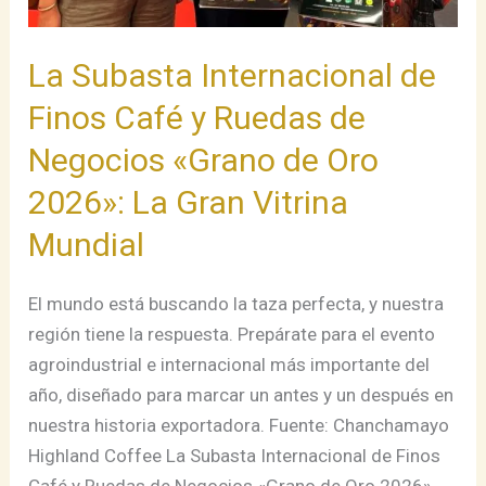
«Grano
de
La Subasta Internacional de
Oro
Finos Café y Ruedas de
2026»:
La
Negocios «Grano de Oro
Gran
2026»: La Gran Vitrina
Vitrina
Mundial
Mundial
El mundo está buscando la taza perfecta, y nuestra
región tiene la respuesta. Prepárate para el evento
agroindustrial e internacional más importante del
año, diseñado para marcar un antes y un después en
nuestra historia exportadora. Fuente: Chanchamayo
Highland Coffee La Subasta Internacional de Finos