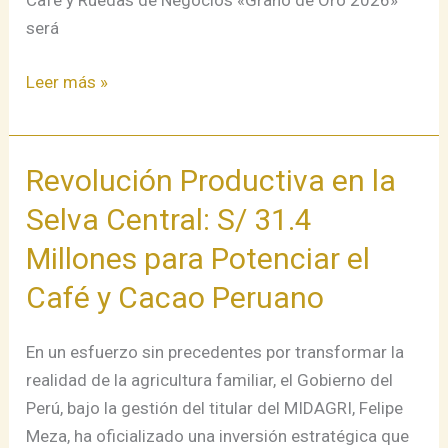
Café y Ruedas de Negocios «Grano de Oro 2026»
será
Leer más »
Revolución Productiva en la
Revolución
Productiva
Selva Central: S/ 31.4
en
Millones para Potenciar el
la
Selva
Café y Cacao Peruano
Central:
S/
En un esfuerzo sin precedentes por transformar la
31.4
realidad de la agricultura familiar, el Gobierno del
Millones
Perú, bajo la gestión del titular del MIDAGRI, Felipe
para
Meza, ha oficializado una inversión estratégica que