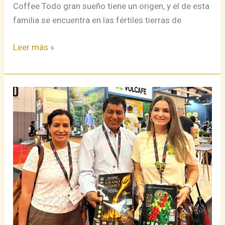
Coffee Todo gran sueño tiene un origen, y el de esta
familia se encuentra en las fértiles tierras de
Leer más »
La
Subasta
Internacional
de
Finos
Café
y
Ruedas
de
Negocios