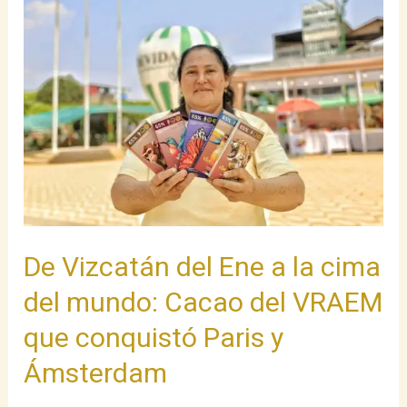
De
Vizcatán
del
Ene
a
la
cima
del
mundo:
Cacao
del
De Vizcatán del Ene a la cima
VRAEM
del mundo: Cacao del VRAEM
que
que conquistó Paris y
conquistó
Paris
Ámsterdam
y