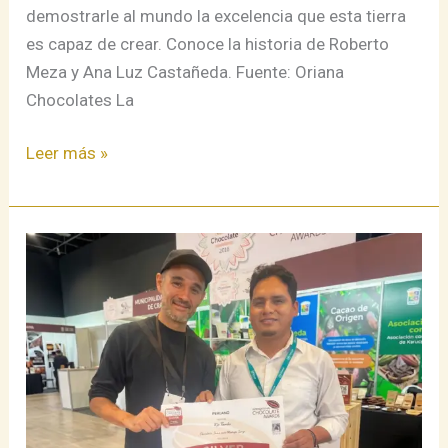
demostrarle al mundo la excelencia que esta tierra
es capaz de crear. Conoce la historia de Roberto
Meza y Ana Luz Castañeda. Fuente: Oriana
Chocolates La
Leer más »
El
Triunfo
de
la
Conservación:
Kemito
Sankori
y