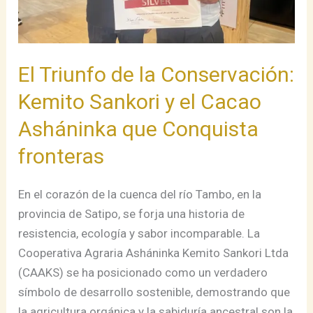
el
Cacao
Asháninka
El Triunfo de la Conservación:
que
Conquista
Kemito Sankori y el Cacao
fronteras
Asháninka que Conquista
fronteras
En el corazón de la cuenca del río Tambo, en la
provincia de Satipo, se forja una historia de
resistencia, ecología y sabor incomparable. La
Cooperativa Agraria Asháninka Kemito Sankori Ltda
(CAAKS) se ha posicionado como un verdadero
símbolo de desarrollo sostenible, demostrando que
la agricultura orgánica y la sabiduría ancestral son la