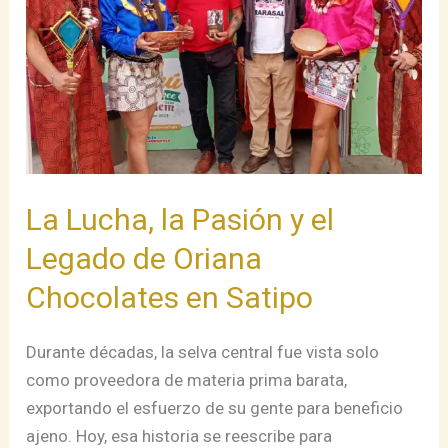
y
el
Legado
de
Oriana
Chocolates
en
Satipo
La Lucha, la Pasión y el
Legado de Oriana
Chocolates en Satipo
Durante décadas, la selva central fue vista solo
como proveedora de materia prima barata,
exportando el esfuerzo de su gente para beneficio
ajeno. Hoy, esa historia se reescribe para