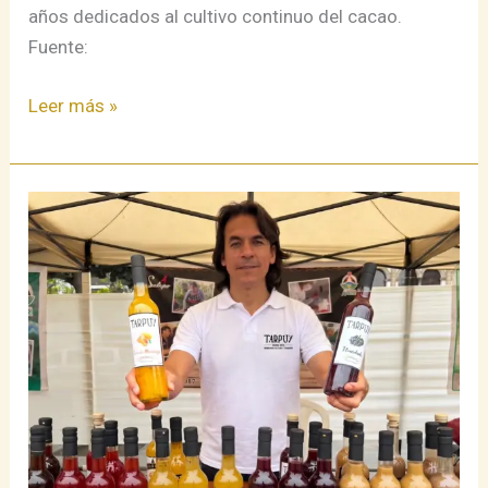
años dedicados al cultivo continuo del cacao.
Fuente:
Leer más »
Desde
Mazamari
para
el
Mundo:
La
Historia
de
Resiliencia
detrás