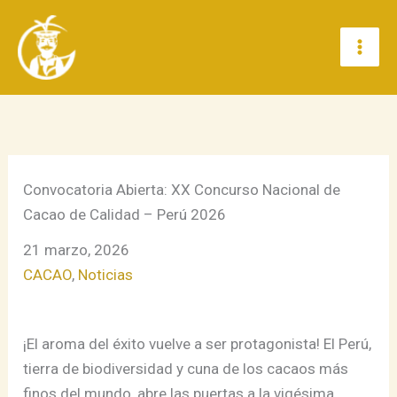
Ir
al
contenido
Convocatoria Abierta: XX Concurso Nacional de
Cacao de Calidad – Perú 2026
21 marzo, 2026
CACAO
, 
Noticias
¡El aroma del éxito vuelve a ser protagonista! El Perú,
tierra de biodiversidad y cuna de los cacaos más
finos del mundo, abre las puertas a la vigésima